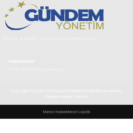
TEKNOLOJI
SAĞLIK
YAŞAM
Reklam & İşbirliği:
habersonuclari@gmail.com
Hakkımızda
Gizlilik Bildirimi
Künye
İletişim
Copyright © 2025 Tüm hakları GÜNDEM YÖNETİM de saklıdır.
Seobaz Haber Teması
Mersin Haber
Mersin Lojistik