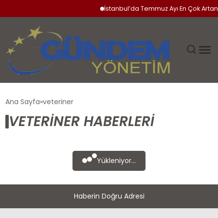
İstanbul’da Temmuz Ayı En Çok Artan 
GÜNDEM
Ana Sayfa
veteriner
VETERINER HABERLERI
SIYASET
DÜNYA
Yükleniyor...
EKONOMI
Haberin Doğru Adresi
SPOR