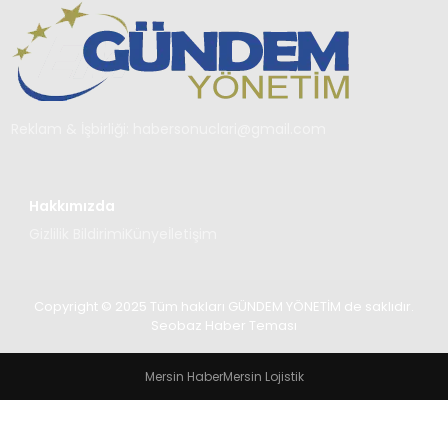
TEKNOLOJI
SAĞLIK
YAŞAM
Reklam & İşbirliği:
habersonuclari@gmail.com
Hakkımızda
Gizlilik Bildirimi
Künye
İletişim
Copyright © 2025 Tüm hakları GÜNDEM YÖNETİM de saklıdır.
Seobaz Haber Teması
Mersin Haber
Mersin Lojistik