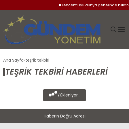
Tencent Hy3 dünya genelinde kullan
GÜNDEM
Ana Sayfa
teşrik tekbiri
TEŞRIK TEKBIRI HABERLERI
SIYASET
DÜNYA
Yükleniyor...
EKONOMI
Haberin Doğru Adresi
SPOR