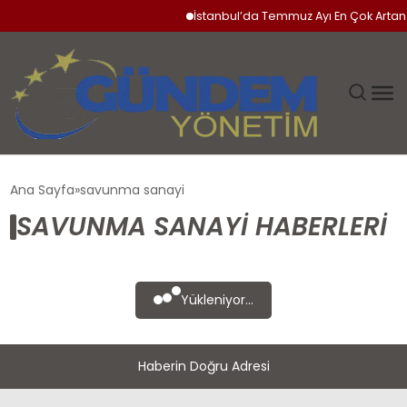
İstanbul’da Temmuz Ayı En Çok Artan 
GÜNDEM
Ana Sayfa
savunma sanayi
SAVUNMA SANAYI HABERLERI
SIYASET
DÜNYA
Yükleniyor...
EKONOMI
Haberin Doğru Adresi
SPOR