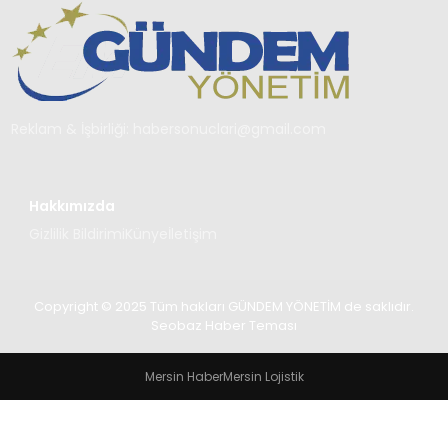
TEKNOLOJI
SAĞLIK
YAŞAM
Reklam & İşbirliği:
habersonuclari@gmail.com
Hakkımızda
Gizlilik Bildirimi
Künye
İletişim
Copyright © 2025 Tüm hakları GÜNDEM YÖNETİM de saklıdır.
Seobaz Haber Teması
Mersin Haber
Mersin Lojistik