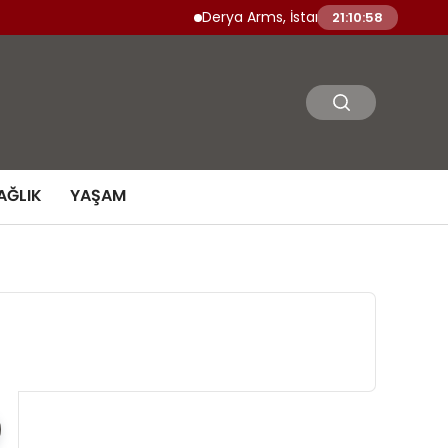
Derya Arms, İstanbul Prohunt 2026’da yen
21:10:59
AĞLIK
YAŞAM