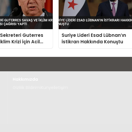
Sekreteri Guterres
Suriye Lideri Esad Lübnan’ın
klim Krizi İçin Acil
İstikrarı Hakkında Konuştu
 Çağrısı Yaptı
Hakkımızda
Gizlilik Bildirimi
Künye
İletişim