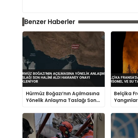
Benzer Haberler
Hürmüz Boğazı’nın Açılmasına
Belçika F
Yönelik Anlaşma Taslağı Son
Yangınlar
Halini Aldı Hamaney Onayı
ve Su Tan
Bekleniyor