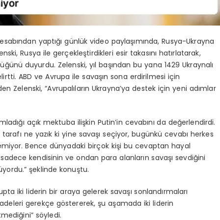
esabından yaptığı günlük video paylaşımında, Rusya-Ukrayna
nski, Rusya ile gerçekleştirdikleri esir takasını hatırlatarak,
ndüğünü duyurdu. Zelenski, yıl başından bu yana 1429 Ukraynalı
belirtti. ABD ve Avrupa ile savaşın sona erdirilmesi için
en Zelenski, “Avrupalıların Ukrayna’ya destek için yeni adımlar
ladığı açık mektuba ilişkin Putin’in cevabını da değerlendirdi.
s tarafı ne yazık ki yine savaşı seçiyor, bugünkü cevabı herkes
stemiyor. Bence dünyadaki birçok kişi bu cevaptan hayal
r, sadece kendisinin ve ondan para alanların savaşı sevdiğini
yordu.” şeklinde konuştu.
pta iki liderin bir araya gelerek savaşı sonlandırmaları
ifadeleri gerekçe göstererek, şu aşamada iki liderin
mediğini” söyledi.