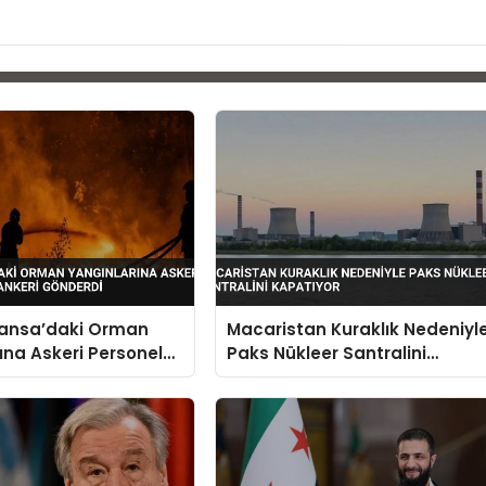
ransa’daki Orman
Macaristan Kuraklık Nedeniyl
ına Askeri Personel
Paks Nükleer Santralini
keri Gönderdi
Kapatıyor