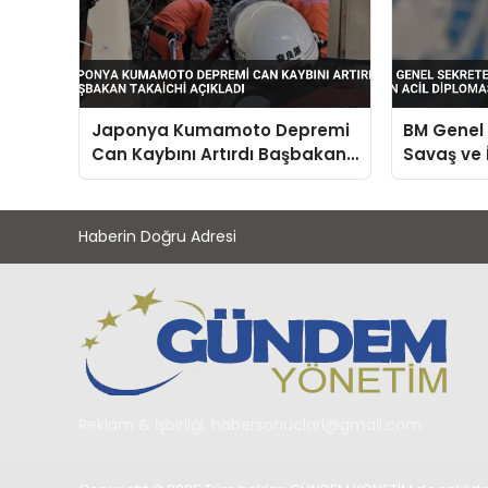
Japonya Kumamoto Depremi
BM Genel 
Can Kaybını Artırdı Başbakan
Savaş ve İ
Takaichi Açıkladı
Diploması
Haberin Doğru Adresi
Reklam & İşbirliği:
habersonuclari@gmail.com