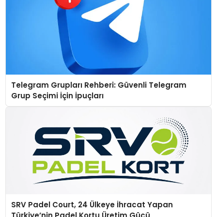
Telegram Grupları Rehberi: Güvenli Telegram
Grup Seçimi İçin İpuçları
SRV Padel Court, 24 Ülkeye İhracat Yapan
Türkiye’nin Padel Kortu Üretim Gücü