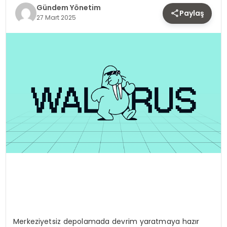
TEKNOLOJI
Gündem Yönetim
Paylaş
27 Mart 2025
SAĞLIK
YAŞAM
Merkeziyetsiz depolamada devrim yaratmaya hazır