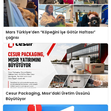
Mars Türkiye’den “Köpeğini İşe Götür Haftası”
çağrısı
Cesur Packaging, Mısır’daki Üretim Üssünü
Büyütüyor