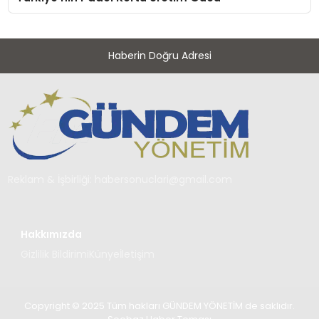
Haberin Doğru Adresi
Reklam & İşbirliği:
habersonuclari@gmail.com
Hakkımızda
Gizlilik Bildirimi
Künye
İletişim
Copyright © 2025 Tüm hakları GÜNDEM YÖNETİM de saklıdır.