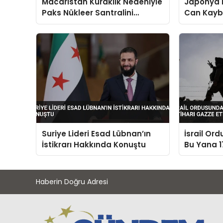
Macaristan Kuraklık Nedeniyle
Japonya
Paks Nükleer Santralini
Can Kaybı
Kapatıyor
Takaichi 
Suriye Lideri Esad Lübnan’ın
İsrail Or
İstikrarı Hakkında Konuştu
Bu Yana 17
Gazze Etk
Haberin Doğru Adresi