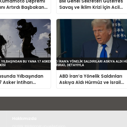
 Kumamoto Depremi
BM Genel Sekreteri Guterres
nı Artırdı Başbakan
Savaş ve İklim Krizi İçin Acil
Açıkladı
Diploması Çağrısı Yaptı
dusunda Yılbaşından
ABD İran’a Yönelik Saldırıları
 Asker İntiharı
Askıya Aldı Hürmüz ve İsrail
isi
Detayıyla
Hakkımızda
Gizlilik Bildirimi
Künye
İletişim