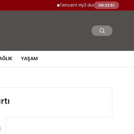
Tencent Hy3 dünya genelinde kullanıma
08:23:52
AĞLIK
YAŞAM
rtı