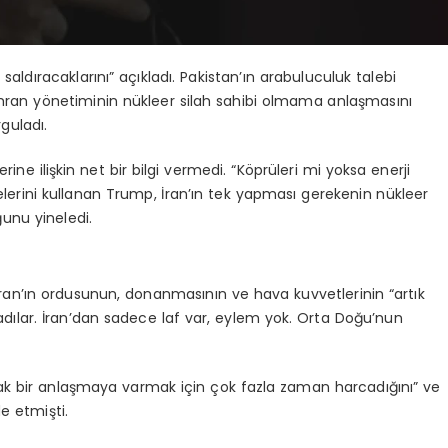
ldıracaklarını” açıkladı. Pakistan’ın arabuluculuk talebi
Tahran yönetiminin nükleer silah sahibi olmama anlaşmasını
uladı.
rine ilişkin net bir bilgi vermedi. “Köprüleri mi yoksa enerji
lerini kullanan Trump, İran’ın tek yapması gerekenin nükleer
unu yineledi.
r
an’ın ordusunun, donanmasının ve hava kuvvetlerinin “artık
radılar. İran’dan sadece laf var, eylem yok. Orta Doğu’nun
acak bir anlaşmaya varmak için çok fazla zaman harcadığını” ve
e etmişti.