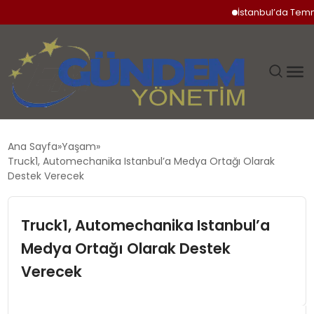
İstanbul’da Temmuz A
GÜNDEM
Ana Sayfa
Yaşam
Truck1, Automechanika Istanbul’a Medya Ortağı Olarak
SIYASET
Destek Verecek
DÜNYA
Truck1, Automechanika Istanbul’a
Medya Ortağı Olarak Destek
EKONOMI
Verecek
SPOR