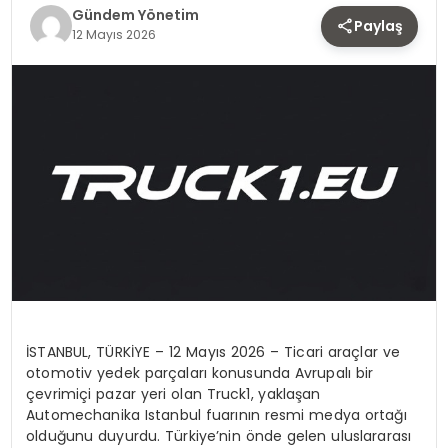
TEKNOLOJI
Gündem Yönetim
Paylaş
12 Mayıs 2026
SAĞLIK
YAŞAM
İ
STANBUL, T
Ü
RK
İ
YE
–
12 May
ı
s 2026
–
Ticari ara
ç
lar ve
otomotiv yedek par
ç
alar
ı
konusunda Avrupal
ı
bir
ç
evrimi
ç
i pazar yeri olan
Truck1
, yakla
ş
an
Automechanika Istanbul fuar
ı
n
ı
n resmi medya orta
ğı
oldu
ğ
unu duyurdu. T
ü
rkiye’nin
ö
nde gelen uluslararas
ı