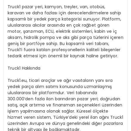
Truck1 pazar yeri, kamyon, treyler, van, otob
ü
s,
karavan ve daha fazlas
ı
i
ç
in derecelendirmelere sahip
kapsaml
ı
bir yedek par
ç
a kategorisi sunuyor. Platform,
uluslararas
ı
al
ı
c
ı
lar aras
ı
nda en
ç
ok ra
ğ
bet g
ö
ren
motor,
ş
anz
ı
man, ECU, elektrik sistemleri, kabin ve i
ç
aksam, hidrolik pompa ve aks gibi par
ç
a t
ü
rlerini i
ç
eren
geni
ş
bir portf
ö
ye sahip. Bu kapsaml
ı
veri taban
ı
,
Truck1’i fuara kat
ı
lan profesyonellerin kaliteli bile
ş
enler
tedarik etmesi i
ç
in
ö
nemli bir kaynak haline getiriyor.
Truck1 Hakk
ı
nda
Truck1.eu
, ticari ara
ç
lar ve a
ğı
r vas
ı
talar
ı
n yan
ı
s
ı
ra
yedek par
ç
a al
ı
m sat
ı
m
ı
konusunda uzmanla
ş
m
ış
uluslararas
ı
bir platformdur. Veri taban
ı
nda
300.000’den fazla ilan bar
ı
nd
ı
ran pazar yeri; do
ğ
rudan
sat
ış
, a
çı
k art
ı
rma ve finansman se
ç
enekleri
ü
zerinden
i
ş
lem yap
ı
lmas
ı
na olanak sa
ğ
lar. K
ü
resel
ö
l
ç
ekte
hizmet veren sistem, T
ü
rkiye’deki yerel ilan a
ğı
n
ı
Truck1
ü
zerinden Avrupa ve d
ü
nya genelindeki di
ğ
er pazarlara
teknik bir altyap
ı
ile ba
ğ
lamaktad
ı
r.