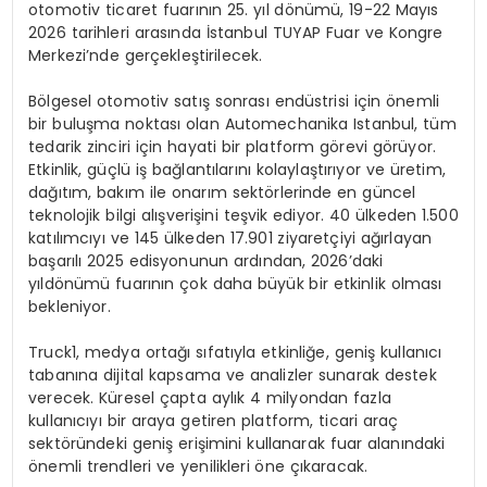
otomotiv ticaret fuar
ı
n
ı
n 25. y
ı
l d
ö
n
ü
m
ü
, 19-22 May
ı
s
2026 tarihleri aras
ı
nda
İ
stanbul TUYAP Fuar ve Kongre
Merkezi’nde ger
ç
ekle
ş
tirilecek.
B
ö
lgesel otomotiv sat
ış
sonras
ı
end
ü
strisi i
ç
in
ö
nemli
bir bulu
ş
ma noktas
ı
olan Automechanika Istanbul, t
ü
m
tedarik zinciri i
ç
in hayati bir platform g
ö
revi g
ö
r
ü
yor.
Etkinlik, g
üç
l
ü
i
ş
ba
ğ
lant
ı
lar
ı
n
ı
kolayla
ş
t
ı
r
ı
yor ve
ü
retim,
da
ğı
t
ı
m, bak
ı
m ile onar
ı
m sekt
ö
rlerinde en g
ü
ncel
teknolojik bilgi al
ış
veri
ş
ini te
ş
vik ediyor. 40
ü
lkeden 1.500
kat
ı
l
ı
mc
ı
y
ı
ve 145
ü
lkeden 17.901 ziyaret
ç
iyi a
ğı
rlayan
ba
ş
ar
ı
l
ı
2025 edisyonunun ard
ı
ndan, 2026’daki
y
ı
ld
ö
n
ü
m
ü
fuar
ı
n
ı
n
ç
ok daha b
ü
y
ü
k bir etkinlik olmas
ı
bekleniyor.
Truck1, medya orta
ğı
s
ı
fat
ı
yla etkinli
ğ
e, geni
ş
kullan
ı
c
ı
taban
ı
na dijital kapsama ve analizler sunarak destek
verecek. K
ü
resel
ç
apta ayl
ı
k 4 milyondan fazla
kullan
ı
c
ı
y
ı
bir araya getiren platform, ticari ara
ç
sekt
ö
r
ü
ndeki geni
ş
eri
ş
imini kullanarak fuar alan
ı
ndaki
ö
nemli trendleri ve yenilikleri
ö
ne
çı
karacak.