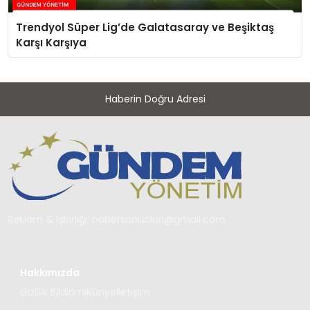
Trendyol Süper Lig’de Galatasaray ve Beşiktaş
Karşı Karşıya
Haberin Doğru Adresi
Reklam & İşbirliği:
habersonuclari@gmail.com
Hakkımızda
Gizlilik Bildirimi
Künye
İletişim