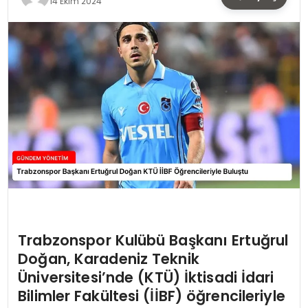
14 Ekim 2024
TEKNOLOJI
SAĞLIK
YAŞAM
Trabzonspor Kulübü Başkanı Ertuğrul
Doğan, Karadeniz Teknik
Üniversitesi’nde (KTÜ) İktisadi İdari
Bilimler Fakültesi (İİBF) öğrencileriyle