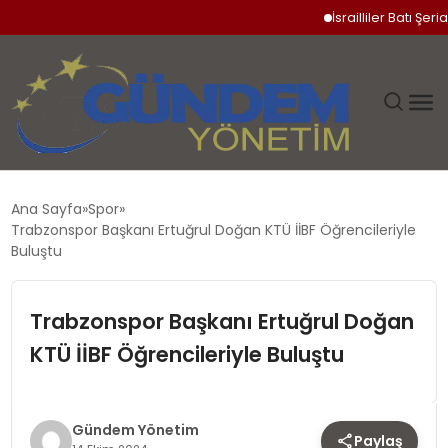
İsrailliler Batı Şeria’da
GÜNDEM
Ana Sayfa
Spor
Trabzonspor Başkanı Ertuğrul Doğan KTÜ İİBF Öğrencileriyle
SIYASET
Buluştu
DÜNYA
Trabzonspor Başkanı Ertuğrul Doğan
KTÜ İİBF Öğrencileriyle Buluştu
EKONOMI
SPOR
Gündem Yönetim
Paylaş