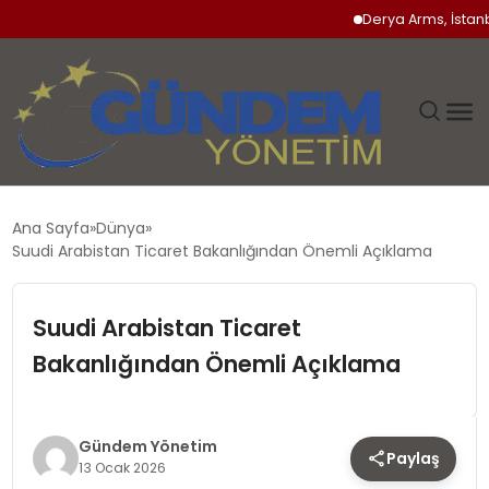
Derya Arms, İstanbul P
GÜNDEM
Ana Sayfa
Dünya
Suudi Arabistan Ticaret Bakanlığından Önemli Açıklama
SIYASET
Suudi Arabistan Ticaret
DÜNYA
Bakanlığından Önemli Açıklama
EKONOMI
SPOR
Gündem Yönetim
Paylaş
13 Ocak 2026