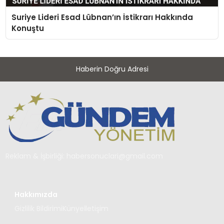
Suriye Lideri Esad Lübnan’ın İstikrarı Hakkında
Konuştu
Haberin Doğru Adresi
Reklam & İşbirliği:
habersonuclari@gmail.com
Hakkımızda
Gizlilik Bildirimi
Künye
İletişim