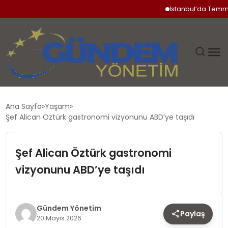
İstanbul’da Temmuz Ayı 
GÜNDEM
Ana Sayfa
Yaşam
Şef Alican Öztürk gastronomi vizyonunu ABD’ye taşıdı
SIYASET
Şef Alican Öztürk gastronomi
DÜNYA
vizyonunu ABD’ye taşıdı
EKONOMI
SPOR
Gündem Yönetim
Paylaş
20 Mayıs 2026