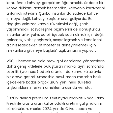
konu önce kahveyi gerçekten öğrenmekti. Sadece bir
kahve dükkanı açmak istemedim; kahvenin karakterini
anlamak istedim. Çünkü insanlar da sadece kahve
içmeye değil, kahveyi keşfetmeye geliyordu. Bu
değişim yalnızca kahve tüketimini değil, şehir
yaşamındaki sosyalleşme biçimlerini de dönüştürdü.
İnsanlar artık yalnızca bir içecek satın almak için değil;
çalışmak, vakit geçirmek, sosyalleşmek ve kendilerini
ait hissedecekleri atmosferler deneyimlemek için
mekanlara gitmeye başladı” açıklamasını yapıyor.
V60, Chemex ve cold brew gibi demleme yöntemlerini
daha geniş kitlelerle buluşturan marka, aynı zamanda
esenlik (wellness) odaklı ürünleri de kahve kültürüyle
bir araya getirdi. Smoothie bowl’lardan matcha bazlı
içeceklere kadar birçok ürün, yeni nesil tüketici
alışkanlıklarının erken örnekleri arasında yer aldı.
Öztürk ayrıca premium zeytinyağı markası Roda Farm
Fresh ile uluslararası kalite odaklı üretim çalışmalarını
sürdürürken, marka 2024 yılında Olive Japan ve