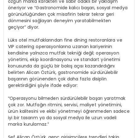
özgün marka karakteri ve sabır odaklı bir yaklaşım
öneriyor ve “Gastronomide kalıcı başarı, sosyal medya
görünürlüğünden çok misafirin tekrar tekrar geri
dönmesini sağlayan deneyim yaratabilmekten
geçiyor” diyor.
Lüks otel mutfaklarından fine dining restoranlara ve
VIP catering operasyonlarına uzanan kariyerinin
kendisine yalnızca mutfak tekniği değil; operasyon
yönetimi, ekip koordinasyonu ve standart yönetimi
konusunda da güçlü bir bakış açısı kazandırdığını
belirten Alican Öztürk, gastronomide sürdürülebilir
başarının görünenden çok daha fazla disiplin
gerektirdiğini şöyle ifade ediyor:
“Operasyonu bilmeden sürdürülebilir başarı yaratmak
çok zor. Mutfağın ritmini, servisi, maliyet yönetimini,
ürün kalitesini ve ekibi yönetmeyi öğrenmeden sadece
iyi bir tasarım ya da sosyal medya ile uzun vadeli
marka kurulamaz.”
Şef Alican Öztürk, genç girişimcilere trendleri takip