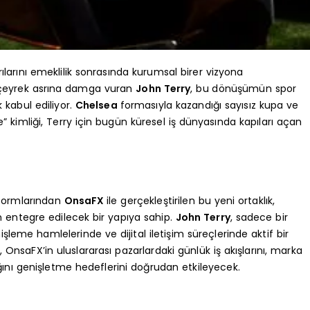
ılarını emeklilik sonrasında kurumsal birer vizyona
n çeyrek asrına damga vuran
John Terry
, bu dönüşümün spor
 kabul ediliyor.
Chelsea
formasıyla kazandığı sayısız kupa ve
e” kimliği, Terry için bugün küresel iş dünyasında kapıları açan
tformlarından
OnsaFX
ile gerçekleştirilen bu yeni ortaklık,
n entegre edilecek bir yapıya sahip.
John Terry
, sadece bir
leme hamlelerinde ve dijital iletişim süreçlerinde aktif bir
, OnsaFX’in uluslararası pazarlardaki günlük iş akışlarını, marka
ağını genişletme hedeflerini doğrudan etkileyecek.