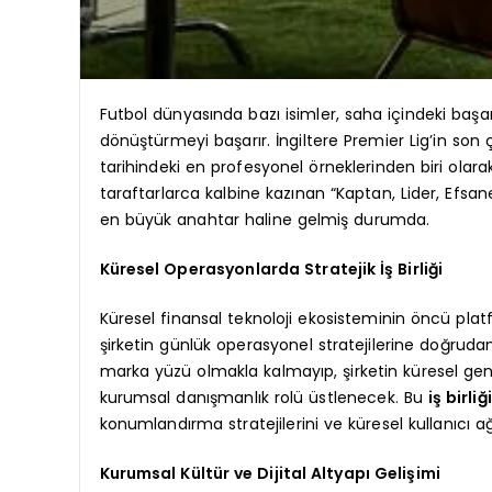
Futbol dünyasında bazı isimler, saha içindeki başar
dönüştürmeyi başarır. İngiltere Premier Lig’in so
tarihindeki en profesyonel örneklerinden biri olarak
taraftarlarca kalbine kazınan “Kaptan, Lider, Efsan
en büyük anahtar haline gelmiş durumda.
Küresel Operasyonlarda Stratejik İş Birliği
Küresel finansal teknoloji ekosisteminin öncü pla
şirketin günlük operasyonel stratejilerine doğruda
marka yüzü olmakla kalmayıp, şirketin küresel geniş
kurumsal danışmanlık rolü üstlenecek. Bu
iş birliği
konumlandırma stratejilerini ve küresel kullanıcı 
Kurumsal Kültür ve Dijital Altyapı Gelişimi