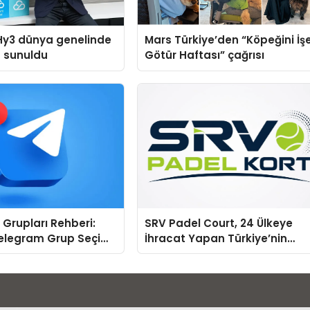
Hy3 dünya genelinde
Mars Türkiye’den “Köpeğini İş
a sunuldu
Götür Haftası” çağrısı
Grupları Rehberi:
SRV Padel Court, 24 Ülkeye
Telegram Grup Seçimi
İhracat Yapan Türkiye’nin
rı
Padel Kortu Üretim Gücü