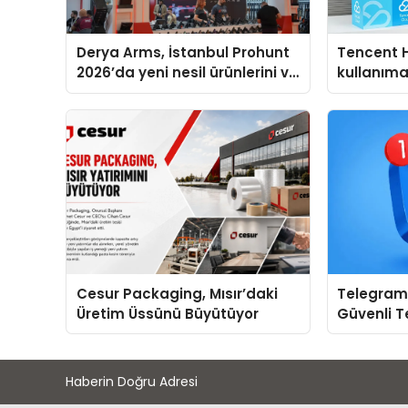
Derya Arms, İstanbul Prohunt
Tencent 
2026’da yeni nesil ürünlerini ve
kullanım
global marka vizyonunu
sergiledi
Cesur Packaging, Mısır’daki
Telegram 
Üretim Üssünü Büyütüyor
Güvenli 
İçin İpuçla
Haberin Doğru Adresi