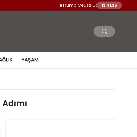
Trump Ceuta Göçmen Akınına İşgal Dedi
13:41:36
AĞLIK
YAŞAM
l Adımı