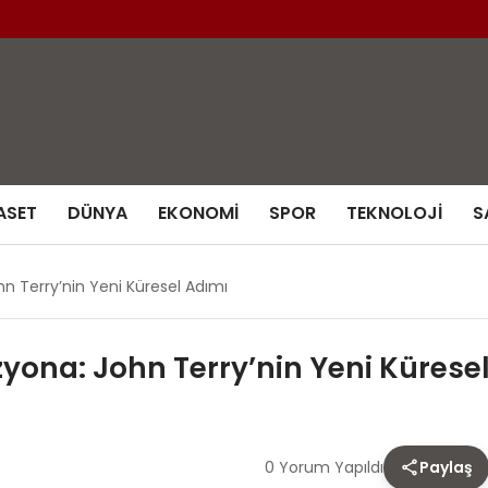
ASET
DÜNYA
EKONOMI
SPOR
TEKNOLOJI
S
hn Terry’nin Yeni Küresel Adımı
izyona: John Terry’nin Yeni Kürese
0 Yorum Yapıldı
Paylaş