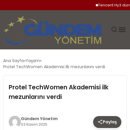
Tencent Hy3 dünya ge
GÜNDEM
Ana Sayfa
Yaşam
Protel TechWomen Akademisi ilk mezunlarını verdi
SIYASET
Protel TechWomen Akademisi ilk
DÜNYA
mezunlarını verdi
EKONOMI
SPOR
Gündem Yönetim
Paylaş
03 Kasım 2025