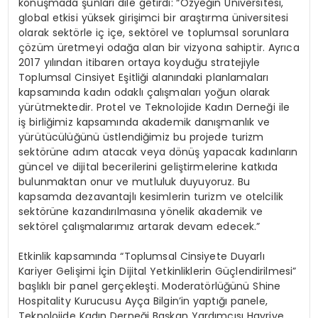
konuşmada şunları dile getirdi: “Özyeğin Üniversitesi,
global etkisi yüksek girişimci bir araştırma üniversitesi
olarak sektörle iç içe, sektörel ve toplumsal sorunlara
çözüm üretmeyi odağa alan bir vizyona sahiptir. Ayrıca
2017 yılından itibaren ortaya koyduğu stratejiyle
Toplumsal Cinsiyet Eşitliği alanındaki planlamaları
kapsamında kadın odaklı çalışmaları yoğun olarak
yürütmektedir. Protel ve Teknolojide Kadın Derneği ile
iş birliğimiz kapsamında akademik danışmanlık ve
yürütücülüğünü üstlendiğimiz bu projede turizm
sektörüne adım atacak veya dönüş yapacak kadınların
güncel ve dijital becerilerini geliştirmelerine katkıda
bulunmaktan onur ve mutluluk duyuyoruz. Bu
kapsamda dezavantajlı kesimlerin turizm ve otelcilik
sektörüne kazandırılmasına yönelik akademik ve
sektörel çalışmalarımız artarak devam edecek.”
Etkinlik kapsamında “Toplumsal Cinsiyete Duyarlı
Kariyer Gelişimi İçin Dijital Yetkinliklerin Güçlendirilmesi”
başlıklı bir panel gerçekleşti. Moderatörlüğünü Shine
Hospitality Kurucusu Ayça Bilgin’in yaptığı panele,
Teknolojide Kadın Derneği Başkan Yardımcısı Hayriye