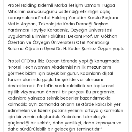
Protel Holding Kıdemli Marka İletişim Uzmanı Tuğba
Mıhcı’nın sunuculuğunu üstlendiği etkinliğin açılış
konuşmalarını Protel Holding Yönetim Kurulu Başkanı
Metin Arghan, Teknolojide Kadın Derneği Başkan
Yardımcısı Hayriye Karadeniz, Özyeğin Üniversitesi
Uygulamalı Bilimler Fakültesi Dekanı Prof. Dr. Gökhan
Özertan ve Özyeğin Üniversitesi Otel Yöneticiliği
Bölümü Öğretim Üyesi Dr. H. Kader Şanlıöz Özgen yaptı.
Protel CFO’su İlkiz Özcan törende yaptığı konuşmada,
“Protel TechWomen Akademisi’nin ilk mezunlarını
görmek bizim için büyük bir gurur. Kadınların dijital
turizm alanında güçlü bir şekilde var olmasını
desteklemek, Protel’in sürdürülebilirlik ve toplumsal
eşitlik vizyonunun önemli bir parçası. Bu programla,
kadınlara yalnızca teknik beceriler kazandırmakla
kalmadık; aynı zamanda onların sektörde kalıcı bir yer
edinmeleri ve liderlik potansiyellerini ortaya çıkarmaları
için bir zemin oluşturduk. Kadınların teknolojiyle
güçlendiği bir sektör, daha yenilikçi, daha kapsayıcı ve
daha sürdürülebilir bir geleceğin teminatıdır.”