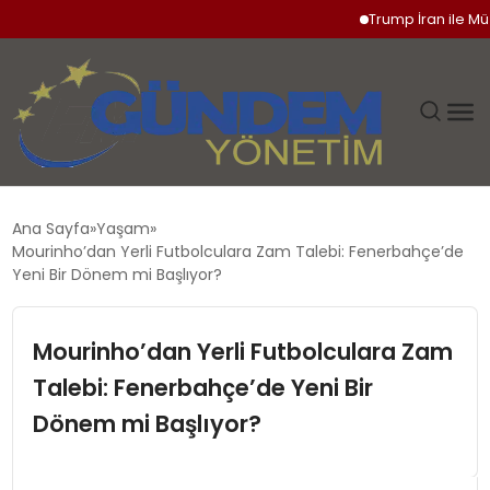
Trump İran ile Müzakere
GÜNDEM
Ana Sayfa
Yaşam
Mourinho’dan Yerli Futbolculara Zam Talebi: Fenerbahçe’de
SIYASET
Yeni Bir Dönem mi Başlıyor?
DÜNYA
Mourinho’dan Yerli Futbolculara Zam
Talebi: Fenerbahçe’de Yeni Bir
EKONOMI
Dönem mi Başlıyor?
SPOR