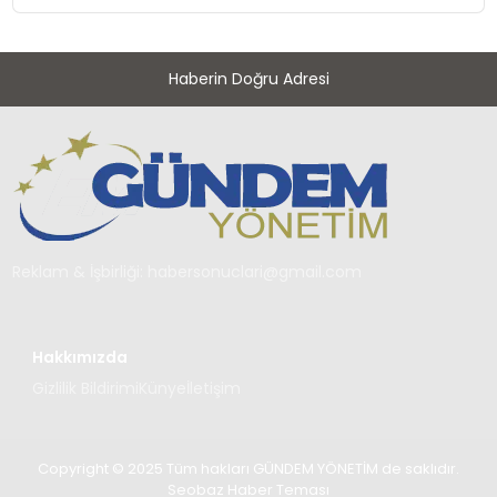
Haberin Doğru Adresi
Reklam & İşbirliği:
habersonuclari@gmail.com
Hakkımızda
Gizlilik Bildirimi
Künye
İletişim
Copyright © 2025 Tüm hakları GÜNDEM YÖNETİM de saklıdır.
Seobaz Haber Teması