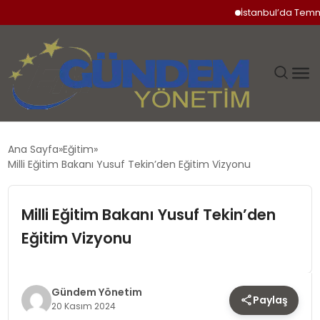
İstanbul’da Temmuz Ay
GÜNDEM
Ana Sayfa
Eğitim
Milli Eğitim Bakanı Yusuf Tekin’den Eğitim Vizyonu
SIYASET
Milli Eğitim Bakanı Yusuf Tekin’den
DÜNYA
Eğitim Vizyonu
EKONOMI
SPOR
Gündem Yönetim
Paylaş
20 Kasım 2024