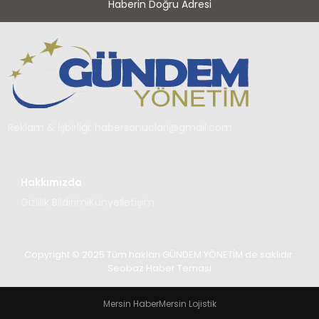
Haberin Doğru Adresi
Reklam & İşbirliği:
habersonuclari@gmail.com
Hakkımızda
Gizlilik Bildirimi
Künye
İletişim
Copyright © 2025 Tüm hakları GÜNDEM YÖNETİM de saklıdır.
Seobaz Haber Teması
Mersin Haber
Mersin Lojistik