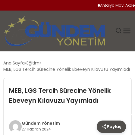
Antalya Mavi Akdeniz İn
GÜNDEM
Ana Sayfa
Eğitim
MEB, LGS Tercih Sürecine Yönelik Ebeveyn Kılavuzu Yayımladı
SIYASET
MEB, LGS Tercih Sürecine Yönelik
DÜNYA
Ebeveyn Kılavuzu Yayımladı
EKONOMI
SPOR
Gündem Yönetim
Paylaş
27 Haziran 2024