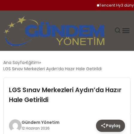
Tencent Hy3 dünya ge
GÜNDEM
Ana Sayfa
Eğitim
LGS Sınav Merkezleri Aydın’da Hazır Hale Getirildi
SIYASET
LGS Sınav Merkezleri Aydın’da Hazır
DÜNYA
Hale Getirildi
EKONOMI
SPOR
Gündem Yönetim
Paylaş
12 Haziran 2026