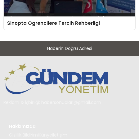
Sinopta Ogrencilere Tercih Rehberligi
Haberin Doğru Adresi
Reklam & İşbirliği:
habersonuclari@gmail.com
Hakkımızda
Gizlilik Bildirimi
Künye
İletişim