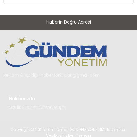
Haberin Doğru Adresi
Reklam & İşbirliği:
habersonuclari@gmail.com
Hakkımızda
Gizlilik Bildirimi
Künye
İletişim
Copyright © 2025 Tüm hakları GÜNDEM YÖNETİM de saklıdır.
Seobaz Haber Teması