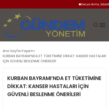
Derya Arms, İstanbul Pr
GÜNDEM
Ana Sayfa
Yaşam
KURBAN BAYRAMI’NDA ET TÜKETİMİNE DİKKAT: KANSER HASTALARI
SIYASET
İÇİN GÜVENLİ BESLENME ÖNERİLERİ
DÜNYA
KURBAN BAYRAMI’NDA ET TÜKETİMİNE
DİKKAT: KANSER HASTALARI İÇİN
EKONOMI
GÜVENLİ BESLENME ÖNERİLERİ
SPOR