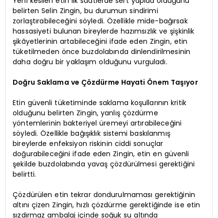
Yeni kesilen etin ilk saatlerde sert yapıda olduğunu
belirten Selin Zingin, bu durumun sindirimi
zorlaştırabileceğini söyledi. Özellikle mide-bağırsak
hassasiyeti bulunan bireylerde hazımsızlık ve şişkinlik
şikâyetlerinin artabileceğini ifade eden Zingin, etin
tüketilmeden önce buzdolabında dinlendirilmesinin
daha doğru bir yaklaşım olduğunu vurguladı.
Doğru Saklama ve Çözdürme Hayati Önem Taşıyor
Etin güvenli tüketiminde saklama koşullarının kritik
olduğunu belirten Zingin, yanlış çözdürme
yöntemlerinin bakteriyel üremeyi artırabileceğini
söyledi. Özellikle bağışıklık sistemi baskılanmış
bireylerde enfeksiyon riskinin ciddi sonuçlar
doğurabileceğini ifade eden Zingin, etin en güvenli
şekilde buzdolabında yavaş çözdürülmesi gerektiğini
belirtti.
Çözdürülen etin tekrar dondurulmaması gerektiğinin
altını çizen Zingin, hızlı çözdürme gerektiğinde ise etin
sızdırmaz ambalaj içinde soğuk su altında