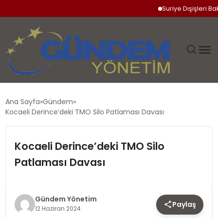
Suriye Dışişleri Bakanı
GÜNDEM
Ana Sayfa
Gündem
Kocaeli Derince’deki TMO Silo Patlaması Davası
SIYASET
Kocaeli Derince’deki TMO Silo
DÜNYA
Patlaması Davası
EKONOMI
SPOR
Gündem Yönetim
Paylaş
12 Haziran 2024