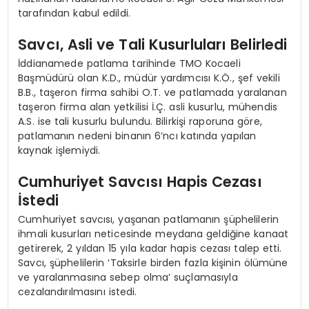
tarafından kabul edildi.
Savcı, Asli ve Tali Kusurluları Belirledi
İddianamede patlama tarihinde TMO Kocaeli
Başmüdürü olan K.D., müdür yardımcısı K.Ö., şef vekili
B.B., taşeron firma sahibi O.T. ve patlamada yaralanan
taşeron firma alan yetkilisi İ.Ç. asli kusurlu, mühendis
A.S. ise tali kusurlu bulundu. Bilirkişi raporuna göre,
patlamanın nedeni binanın 6’ncı katında yapılan
kaynak işlemiydi.
Cumhuriyet Savcısı Hapis Cezası
İstedi
Cumhuriyet savcısı, yaşanan patlamanın şüphelilerin
ihmali kusurları neticesinde meydana geldiğine kanaat
getirerek, 2 yıldan 15 yıla kadar hapis cezası talep etti.
Savcı, şüphelilerin ‘Taksirle birden fazla kişinin ölümüne
ve yaralanmasına sebep olma’ suçlamasıyla
cezalandırılmasını istedi.