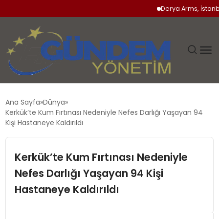
Derya Arms, İstanbul P
GÜNDEM
Ana Sayfa
Dünya
Kerkük’te Kum Fırtınası Nedeniyle Nefes Darlığı Yaşayan 94
SIYASET
Kişi Hastaneye Kaldırıldı
DÜNYA
Kerkük’te Kum Fırtınası Nedeniyle
Nefes Darlığı Yaşayan 94 Kişi
EKONOMI
Hastaneye Kaldırıldı
SPOR