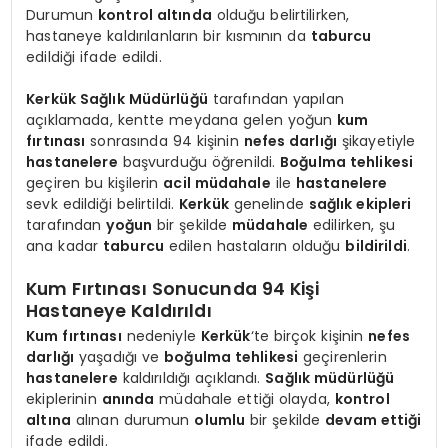
Durumun
kontrol altında
olduğu belirtilirken,
hastaneye kaldırılanların bir kısmının da
taburcu
edildiği ifade edildi.
Kerkük Sağlık Müdürlüğü
tarafından yapılan
açıklamada, kentte meydana gelen yoğun
kum
fırtınası
sonrasında 94 kişinin
nefes darlığı
şikayetiyle
hastanelere
başvurduğu öğrenildi.
Boğulma tehlikesi
geçiren bu kişilerin
acil müdahale
ile
hastanelere
sevk edildiği belirtildi.
Kerkük
genelinde
sağlık ekipleri
tarafından
yoğun
bir şekilde
müdahale
edilirken, şu
ana kadar
taburcu
edilen hastaların olduğu
bildirildi
.
Kum Fırtınası Sonucunda 94 Kişi
Hastaneye Kaldırıldı
Kum fırtınası
nedeniyle
Kerkük
‘te birçok kişinin
nefes
darlığı
yaşadığı ve
boğulma tehlikesi
geçirenlerin
hastanelere
kaldırıldığı açıklandı.
Sağlık müdürlüğü
ekiplerinin
anında
müdahale ettiği olayda,
kontrol
altına
alınan durumun
olumlu
bir şekilde
devam ettiği
ifade edildi.