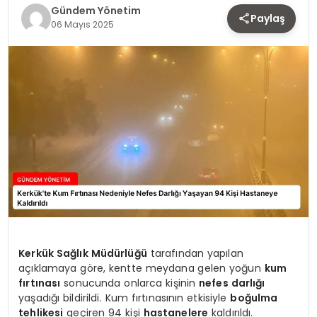
TEKNOLOJI
Gündem Yönetim
Paylaş
06 Mayıs 2025
SAĞLIK
YAŞAM
Kerkük Sağlık Müdürlüğü
tarafından yapılan
açıklamaya göre, kentte meydana gelen yoğun
kum
fırtınası
sonucunda onlarca kişinin
nefes darlığı
yaşadığı bildirildi. Kum fırtınasının etkisiyle
boğulma
tehlikesi
geçiren 94 kişi
hastanelere
kaldırıldı.