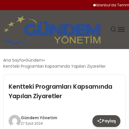
İstanbul’da Temmuz Ay
GÜNDEM
Ana Sayfa
Gündem
Kentteki Programları Kapsamında Yapılan Ziyaretler
SIYASET
Kentteki Programları Kapsamında
DÜNYA
Yapılan Ziyaretler
EKONOMI
SPOR
Gündem Yönetim
Paylaş
27 Eylül 2024