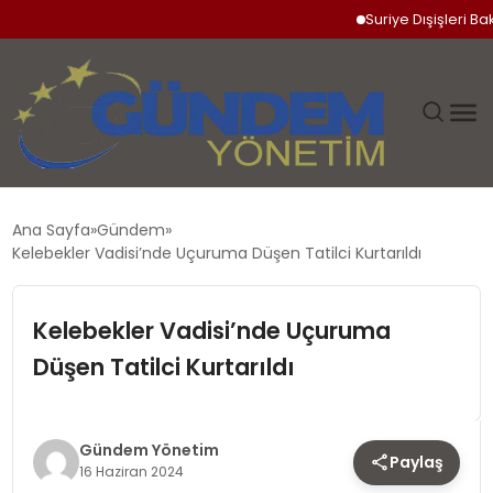
Suriye Dışişleri Bakan
GÜNDEM
Ana Sayfa
Gündem
Kelebekler Vadisi’nde Uçuruma Düşen Tatilci Kurtarıldı
SIYASET
Kelebekler Vadisi’nde Uçuruma
DÜNYA
Düşen Tatilci Kurtarıldı
EKONOMI
SPOR
Gündem Yönetim
Paylaş
16 Haziran 2024