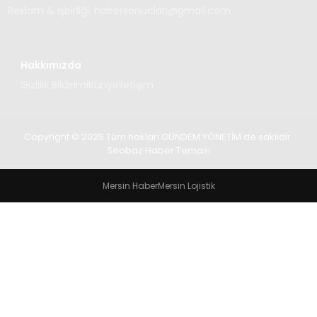
Reklam & İşbirliği:
habersonuclari@gmail.com
Hakkımızda
Gizlilik Bildirimi
Künye
İletişim
Copyright © 2025 Tüm hakları GÜNDEM YÖNETİM de saklıdır.
Seobaz Haber Teması
Mersin Haber
Mersin Lojistik