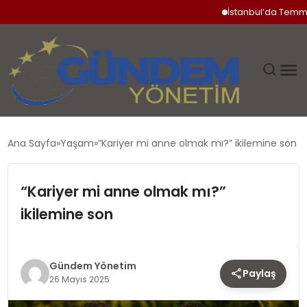
İstanbul’da Temmuz Ayı 
GÜNDEM
Ana Sayfa
Yaşam
“Kariyer mi anne olmak mı?” ikilemine son
SIYASET
“Kariyer mi anne olmak mı?”
DÜNYA
ikilemine son
EKONOMI
Gündem Yönetim
Paylaş
SPOR
26 Mayıs 2025