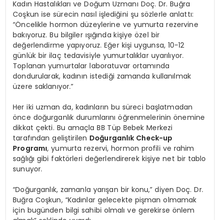
Kadın Hastalıkları ve Doğum Uzmanı Doç. Dr. Buğra
Coşkun ise sürecin nasıl işlediğini şu sözlerle anlattı:
“Öncelikle hormon düzeylerine ve yumurta rezervine
bakıyoruz. Bu bilgiler ışığında kişiye özel bir
değerlendirme yapıyoruz. Eğer kişi uygunsa, 10-12
günlük bir ilaç tedavisiyle yumurtalıklar uyarılıyor.
Toplanan yumurtalar laboratuvar ortamında
dondurularak, kadının istediği zamanda kullanılmak
üzere saklanıyor.”
Her iki uzman da, kadınların bu süreci başlatmadan
önce doğurganlık durumlarını öğrenmelerinin önemine
dikkat çekti. Bu amaçla BB Tüp Bebek Merkezi
tarafından geliştirilen
Doğurganlı
k Check-up
Program
ı
, yumurta rezervi, hormon profili ve rahim
sağlığı gibi faktörleri değerlendirerek kişiye net bir tablo
sunuyor.
“Doğurganlık, zamanla yarışan bir konu,” diyen Doç. Dr.
Buğra Coşkun, “Kadınlar gelecekte pişman olmamak
için bugünden bilgi sahibi olmalı ve gerekirse önlem