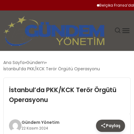
Belçika Fransa’daki 
GÜNDEM
Ana Sayfa
Gündem
İstanbul’da PKK/KCK Terör Örgütü Operasyonu
SIYASET
İstanbul’da PKK/KCK Terör Örgütü
DÜNYA
Operasyonu
EKONOMI
SPOR
Gündem Yönetim
Paylaş
22 Kasım 2024