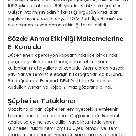
1992 yılında katılarak 1995 yılında etkisiz hale getirilen
Gülşen Atalmış’ın adının karıştığı örgütün kırsal alan
yapılanmasına dair Esenyurt DEM Parti İlçe Binası’nda
düzenlenen sözde anma etkinliği tespit edildi.
Sözde Anma Etkinliği Malzemelerine
El Konuldu
Düzenlenen operasyon kapsamında ilçe binasında
gerçekleştirilen aramalarda, anma etkinliğinde
kullanılan materyallere el konuldu. Aramalarda yasaklı
yayınlar ve terörist elebaşının fotoğrafları da bulundu.
Bu doğrultuda Esenyurt DEM Parti İlçe Başkanları
Abdullah Arınan ve Rojda Yılmaz gözaltına alındı.
Şüpheliler Tutuklandı
Gözaltına alınan şüpheliler, emniyetteki işlemlerinin
tamamlanmasının ardından Çağlayan’daki İstanbul
Adalet Sarayı’na sevk edildi. Savcılıkta ifade veren
şüpheliler, ‘silahlı terör örgütü üyesi olmak’ ve ‘terör
örgütü propagandası yapmak’ suçlamalarıyla nöbetçi