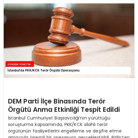
TEKNOLOJI
SAĞLIK
YAŞAM
DEM Parti İlçe Binasında Terör
Örgütü Anma Etkinliği Tespit Edildi
İstanbul Cumhuriyet Başsavcılığı’nın yürüttüğü
soruşturma kapsamında, PKK/KCK silahlı terör
örgütünün faaliyetlerini engelleme ve deşifre etme
amacıyla önemli bir operasyon gerçekleştirildi. Bitlis’ten