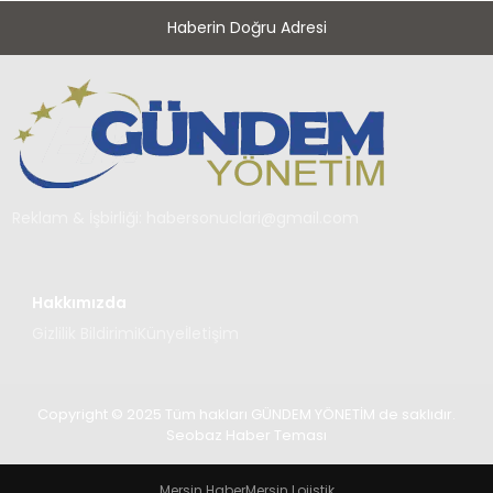
Haberin Doğru Adresi
Reklam & İşbirliği:
habersonuclari@gmail.com
Hakkımızda
Gizlilik Bildirimi
Künye
İletişim
Copyright © 2025 Tüm hakları GÜNDEM YÖNETİM de saklıdır.
Seobaz Haber Teması
Mersin Haber
Mersin Lojistik