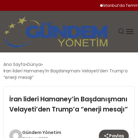
İstanbul’da Temmuz Ayı
GÜNDEM
Ana Sayfa
Dünya
İran lideri Hamaney’in Başdanışmanı Velayeti’den Trump’a
SIYASET
“enerji mesajı”
DÜNYA
İran lideri Hamaney’in Başdanışmanı
Velayeti’den Trump’a “enerji mesajı”
EKONOMI
SPOR
Gündem Yönetim
Paylaş