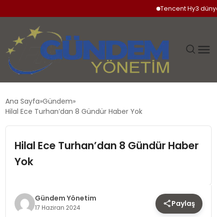
Tencent Hy3 dünya ge
GÜNDEM
Ana Sayfa
Gündem
Hilal Ece Turhan’dan 8 Gündür Haber Yok
SIYASET
Hilal Ece Turhan’dan 8 Gündür Haber
DÜNYA
Yok
EKONOMI
SPOR
Gündem Yönetim
Paylaş
17 Haziran 2024