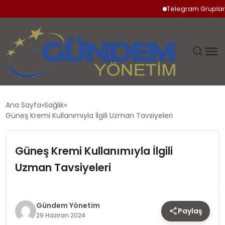
Telegram Grupları Rehb
GÜNDEM
Ana Sayfa
Sağlık
Güneş Kremi Kullanımıyla İlgili Uzman Tavsiyeleri
SIYASET
Güneş Kremi Kullanımıyla İlgili
DÜNYA
Uzman Tavsiyeleri
EKONOMI
SPOR
Gündem Yönetim
Paylaş
29 Haziran 2024