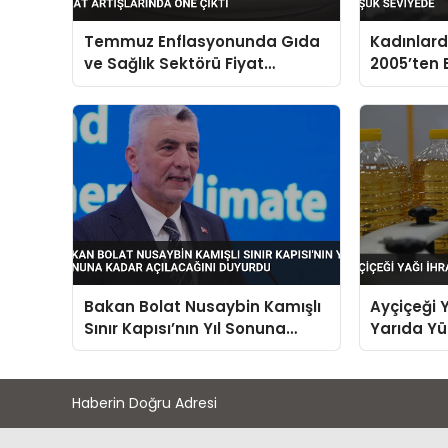
Temmuz Enflasyonunda Gıda
Kadınlarda
ve Sağlık Sektörü Fiyat
2005’ten 
Artışlarında Öne Çıktı
Seviyede
Bakan Bolat Nusaybin Kamışlı
Ayçiçeği Y
Sınır Kapısı’nın Yıl Sonuna
Yarıda Yüz
Kadar Açılacağını Duyurdu
Haberin Doğru Adresi