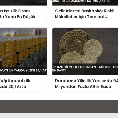
 İşsizlik Oranı
Gelir İdaresi Başkanlığı Riskli
Bu Yana En Düşük
Mükellefler İçin Teminat
Uygulamasını 5 Katına Çıkard
ağı İhracatı İlk
Darphane Yilin Ilk Yarısında 9,
de 20,1 Arttı
Milyondan Fazla Altın Bastı