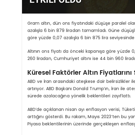
Gram altın, dün ons fiyatındaki düşüşe paralel o
azalışla 6 bin 879 liradan tamamladı. Güne düşüşl
göre yüzde 0,07 azalışla 6 bin 875 lira seviyesinde
Altının ons fiyatı da önceki kapanışa göre yüzde 0,
260 liradan, Cumhuriyet altını ise 44 bin 960 lirada
Küresel Faktörler Altın Fiyatlarını 
ABD ve İran arasındaki ateşkese dair belirsizlikler i
artırıyor. ABD Başkanı Donald Trump’ın, İran ile ate
sürede azalacağına yönelik beklentileri zayıflattı.
ABD’de açıklanan nisan ayı enflasyon verisi, Tüketic
arttığını gösterdi. Bu rakam, Mayıs 2023’ten bu yan
Piyasa beklentilerinin üzerinde gerçekleşen enflasyo