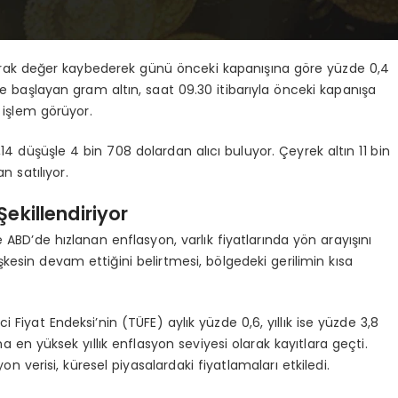
larak değer kaybederek günü önceki kapanışına göre yüzde 0,4
e başlayan gram altın, saat 09.30 itibarıyla önceki kapanışa
 işlem görüyor.
14 düşüşle 4 bin 708 dolardan alıcı buluyor. Çeyrek altın 11 bin
n satılıyor.
Şekillendiriyor
le ABD’de hızlanan enflasyon, varlık fiyatlarında yön arayışını
şkesin devam ettiğini belirtmesi, bölgedeki gerilimin kısa
i Fiyat Endeksi’nin (TÜFE) aylık yüzde 0,6, yıllık ise yüzde 3,8
a en yüksek yıllık enflasyon seviyesi olarak kayıtlara geçti.
n verisi, küresel piyasalardaki fiyatlamaları etkiledi.