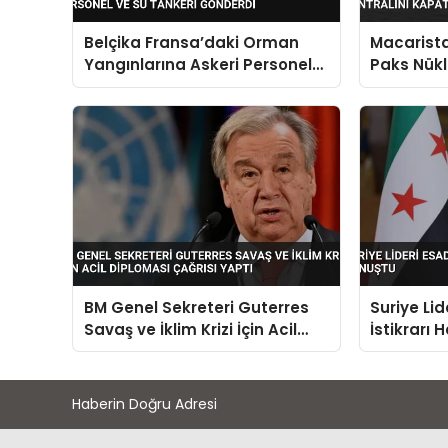
Belçika Fransa’daki Orman
Macarista
Yangınlarına Askeri Personel
Paks Nükl
ve Su Tankeri Gönderdi
Kapatıyo
BM Genel Sekreteri Guterres
Suriye Li
Savaş ve İklim Krizi İçin Acil
İstikrarı
Diploması Çağrısı Yaptı
Haberin Doğru Adresi