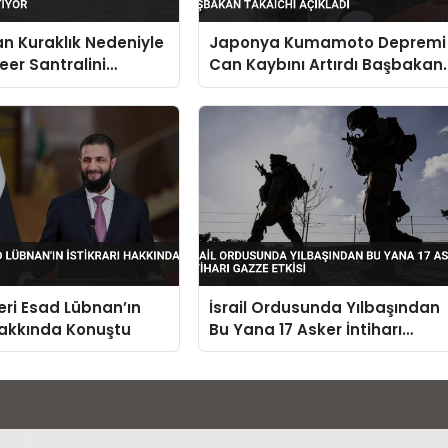
n Kuraklık Nedeniyle
Japonya Kumamoto Depremi
eer Santralini
Can Kaybını Artırdı Başbakan
r
Takaichi Açıkladı
deri Esad Lübnan’ın
İsrail Ordusunda Yılbaşından
 Hakkında Konuştu
Bu Yana 17 Asker İntiharı
Gazze Etkisi