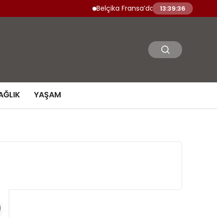
Belçika Fransa’daki Orman Yangınlarına As
13:39:37
AĞLIK
YAŞAM