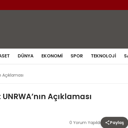
ASET
DÜNYA
EKONOMI
SPOR
TEKNOLOJI
S
ın Açıklaması
arı: UNRWA’nın Açıklaması
0 Yorum Yapıldı
Paylaş