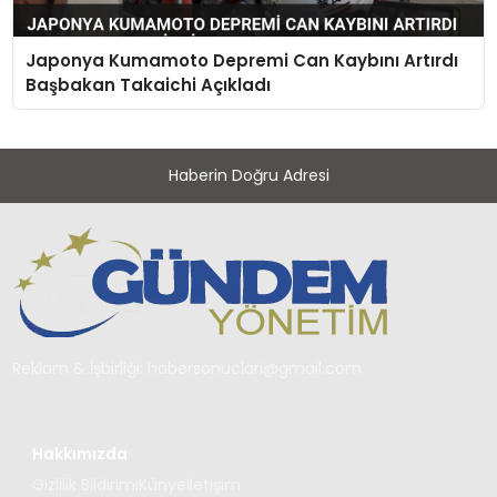
Japonya Kumamoto Depremi Can Kaybını Artırdı
Başbakan Takaichi Açıkladı
Haberin Doğru Adresi
Reklam & İşbirliği:
habersonuclari@gmail.com
Hakkımızda
Gizlilik Bildirimi
Künye
İletişim