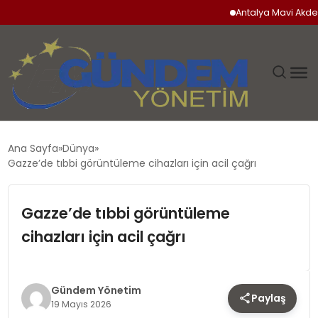
Antalya Mavi Akdeniz İn
GÜNDEM
Ana Sayfa
Dünya
Gazze’de tıbbi görüntüleme cihazları için acil çağrı
SIYASET
Gazze’de tıbbi görüntüleme
DÜNYA
cihazları için acil çağrı
EKONOMI
SPOR
Gündem Yönetim
Paylaş
19 Mayıs 2026