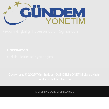
TEKNOLOJI
SAĞLIK
YAŞAM
Reklam & İşbirliği:
habersonuclari@gmail.com
Hakkımızda
Gizlilik Bildirimi
Künye
İletişim
Copyright © 2025 Tüm hakları GÜNDEM YÖNETİM de saklıdır.
Seobaz Haber Teması
Mersin Haber
Mersin Lojistik