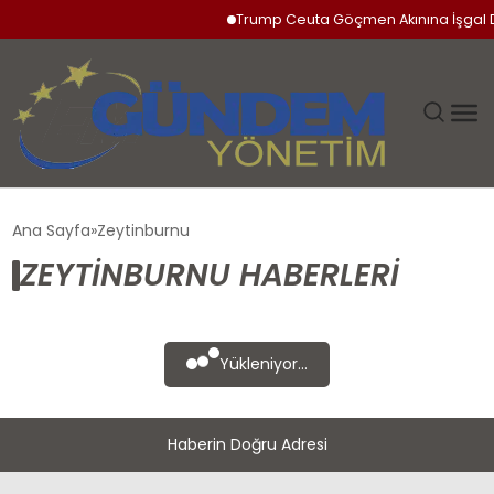
Trump Ceuta Göçmen Akınına İşgal 
GÜNDEM
Ana Sayfa
Zeytinburnu
ZEYTINBURNU HABERLERI
SIYASET
DÜNYA
Yükleniyor...
EKONOMI
Haberin Doğru Adresi
SPOR