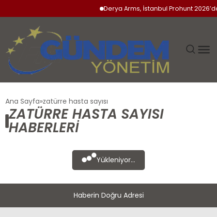
Derya Arms, İstanbul Prohunt 2026’da 
GÜNDEM
Ana Sayfa
zatürre hasta sayısı
ZATÜRRE HASTA SAYISI
SIYASET
HABERLERI
DÜNYA
Yükleniyor...
EKONOMI
Haberin Doğru Adresi
SPOR