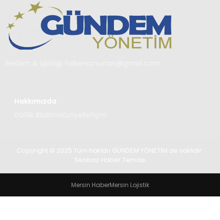
TEKNOLOJI
SAĞLIK
YAŞAM
Reklam & İşbirliği:
habersonuclari@gmail.com
Hakkımızda
Gizlilik Bildirimi
Künye
İletişim
Copyright © 2025 Tüm hakları GÜNDEM YÖNETİM de saklıdır.
Seobaz Haber Teması
Mersin Haber
Mersin Lojistik