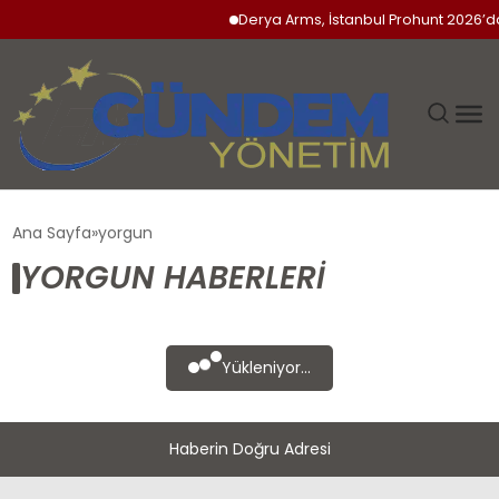
Derya Arms, İstanbul Prohunt 2026’da 
GÜNDEM
Ana Sayfa
yorgun
YORGUN HABERLERI
SIYASET
DÜNYA
Yükleniyor...
EKONOMI
Haberin Doğru Adresi
SPOR