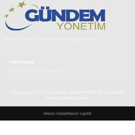
TEKNOLOJI
SAĞLIK
YAŞAM
Reklam & İşbirliği:
habersonuclari@gmail.com
Hakkımızda
Gizlilik Bildirimi
Künye
İletişim
Copyright © 2025 Tüm hakları GÜNDEM YÖNETİM de saklıdır.
Seobaz Haber Teması
Mersin Haber
Mersin Lojistik