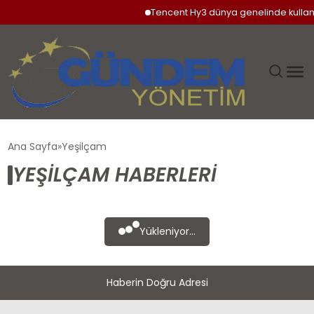
Tencent Hy3 dünya genelinde kulla
GÜNDEM
Ana Sayfa
Yeşilçam
YEŞILÇAM HABERLERI
SIYASET
DÜNYA
Yükleniyor...
EKONOMI
Haberin Doğru Adresi
SPOR