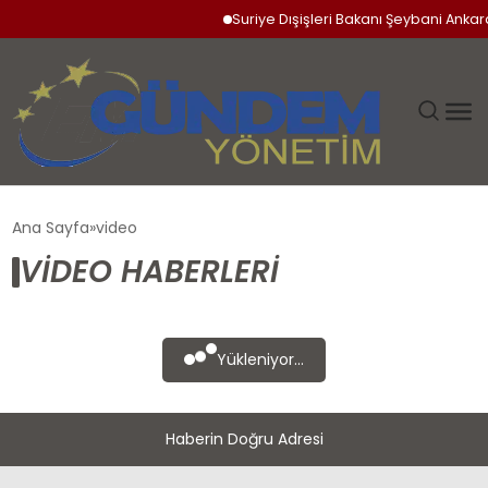
Suriye Dışişleri Bakanı Şeybani Ankara
GÜNDEM
Ana Sayfa
video
VIDEO HABERLERI
SIYASET
DÜNYA
Yükleniyor...
EKONOMI
Haberin Doğru Adresi
SPOR