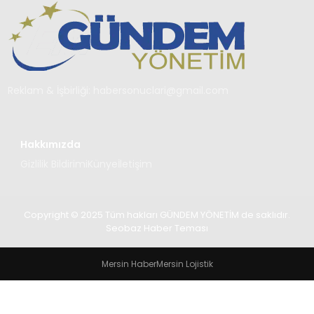
TEKNOLOJI
SAĞLIK
YAŞAM
Reklam & İşbirliği:
habersonuclari@gmail.com
Hakkımızda
Gizlilik Bildirimi
Künye
İletişim
Copyright © 2025 Tüm hakları GÜNDEM YÖNETİM de saklıdır.
Seobaz Haber Teması
Mersin Haber
Mersin Lojistik