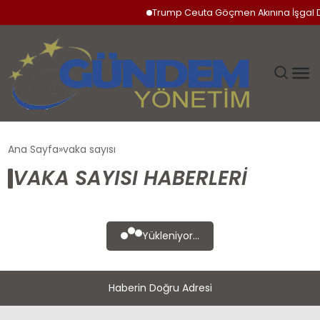
Trump Ceuta Göçmen Akınına İşgal D
GÜNDEM
Ana Sayfa
vaka sayısı
VAKA SAYISI HABERLERI
SIYASET
DÜNYA
Yükleniyor...
EKONOMI
Haberin Doğru Adresi
SPOR