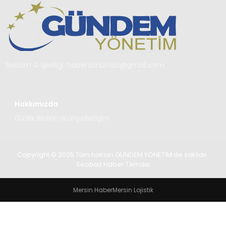
TEKNOLOJI
SAĞLIK
YAŞAM
Reklam & İşbirliği:
habersonuclari@gmail.com
Hakkımızda
Gizlilik Bildirimi
Künye
İletişim
Copyright © 2025 Tüm hakları GÜNDEM YÖNETİM de saklıdır.
Seobaz Haber Teması
Mersin Haber
Mersin Lojistik