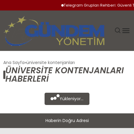
Telegram Grupları Rehberi: Güvenli T
GÜNDEM
Ana Sayfa
üniversite kontenjanları
ÜNIVERSITE KONTENJANLARI
SIYASET
HABERLERI
DÜNYA
Yükleniyor...
EKONOMI
Haberin Doğru Adresi
SPOR