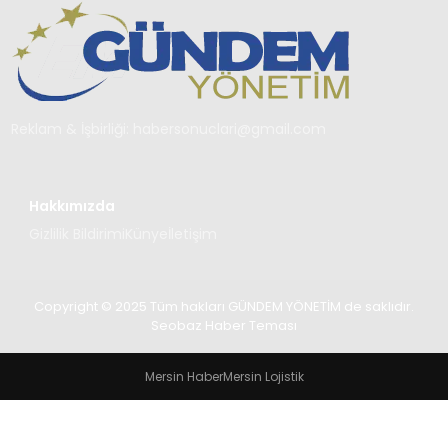
TEKNOLOJI
SAĞLIK
YAŞAM
Reklam & İşbirliği:
habersonuclari@gmail.com
Hakkımızda
Gizlilik Bildirimi
Künye
İletişim
Copyright © 2025 Tüm hakları GÜNDEM YÖNETİM de saklıdır.
Seobaz Haber Teması
Mersin Haber
Mersin Lojistik