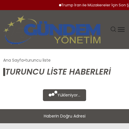
Trump İran ile Müzakereler İçin Son Şa
GÜNDEM
Ana Sayfa
turuncu liste
TURUNCU LISTE HABERLERI
SIYASET
DÜNYA
Yükleniyor...
EKONOMI
Haberin Doğru Adresi
SPOR