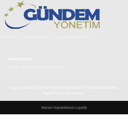
TEKNOLOJI
SAĞLIK
YAŞAM
Reklam & İşbirliği:
habersonuclari@gmail.com
Hakkımızda
Gizlilik Bildirimi
Künye
İletişim
Copyright © 2025 Tüm hakları GÜNDEM YÖNETİM de saklıdır.
Seobaz Haber Teması
Mersin Haber
Mersin Lojistik