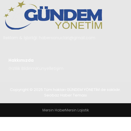
TEKNOLOJI
SAĞLIK
YAŞAM
Reklam & İşbirliği:
habersonuclari@gmail.com
Hakkımızda
Gizlilik Bildirimi
Künye
İletişim
Copyright © 2025 Tüm hakları GÜNDEM YÖNETİM de saklıdır.
Seobaz Haber Teması
Mersin Haber
Mersin Lojistik