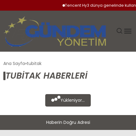
Tencent Hy3 dünya genelinde kullan
GÜNDEM
Ana Sayfa
tubitak
TUBITAK HABERLERI
SIYASET
DÜNYA
Yükleniyor...
EKONOMI
Haberin Doğru Adresi
SPOR