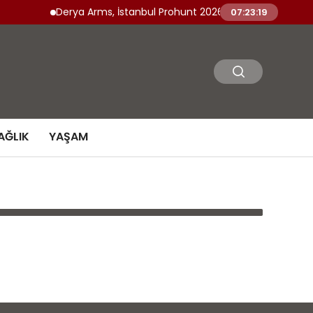
Derya Arms, İstanbul Prohunt 2026’da yeni nesil ürünle
07:23:19
AĞLIK
YAŞAM