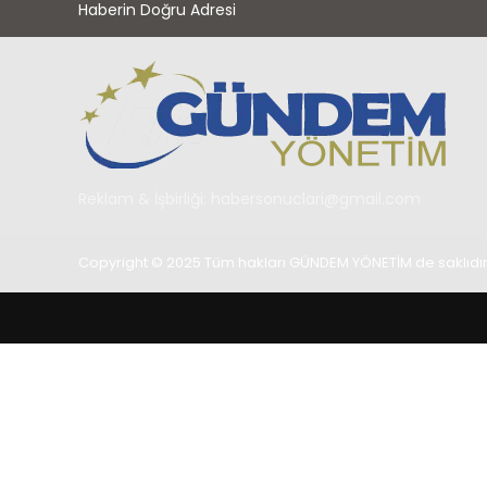
Haberin Doğru Adresi
Reklam & İşbirliği:
habersonuclari@gmail.com
Copyright © 2025 Tüm hakları GÜNDEM YÖNETİM de saklıdır