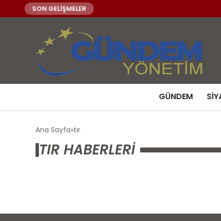
SON GELİŞMELER
GÜNDEM
SIY
Ana Sayfa
tır
TIR HABERLERI