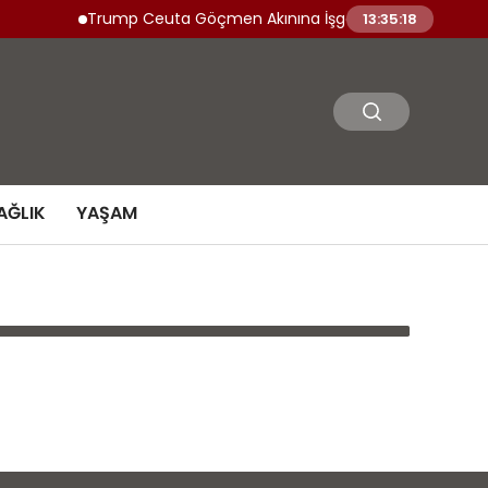
Trump Ceuta Göçmen Akınına İşgal Dedi
Derya Ar
13:35:18
AĞLIK
YAŞAM