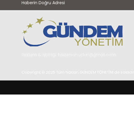
Haberin Doğru Adresi
Reklam & İşbirliği:
habersonuclari@gmail.com
Copyright © 2025 Tüm hakları GÜNDEM YÖNETİM de saklıdır