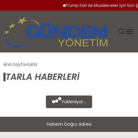
Trump İran ile Müzakereler İçin Son Şa
GÜNDEM
Ana Sayfa
tarla
TARLA HABERLERI
SIYASET
DÜNYA
Yükleniyor...
EKONOMI
Haberin Doğru Adresi
SPOR