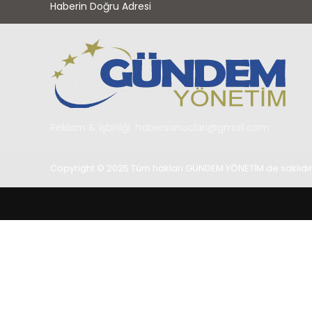
Haberin Doğru Adresi
Reklam & İşbirliği:
habersonuclari@gmail.com
Copyright © 2025 Tüm hakları GÜNDEM YÖNETİM de saklıdır