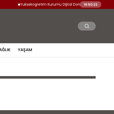
Yuksekogretim Kurumu Dijital Donusum Icin Yetenek Yet
16:50:22
AĞLIK
YAŞAM