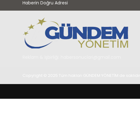
Haberin Doğru Adresi
Reklam & İşbirliği:
habersonuclari@gmail.com
Copyright © 2025 Tüm hakları GÜNDEM YÖNETİM de saklıdır