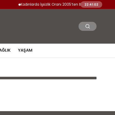
Kadınlarda İşsizlik Oranı 2005’ten Bu Yana En Düşük Se
22:41:02
AĞLIK
YAŞAM