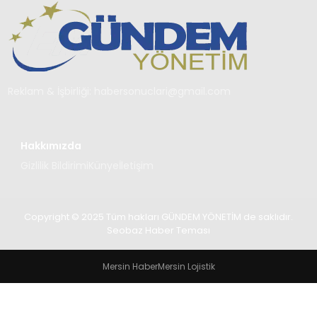
TEKNOLOJI
SAĞLIK
YAŞAM
Reklam & İşbirliği:
habersonuclari@gmail.com
Hakkımızda
Gizlilik Bildirimi
Künye
İletişim
Copyright © 2025 Tüm hakları GÜNDEM YÖNETİM de saklıdır.
Seobaz Haber Teması
Mersin Haber
Mersin Lojistik