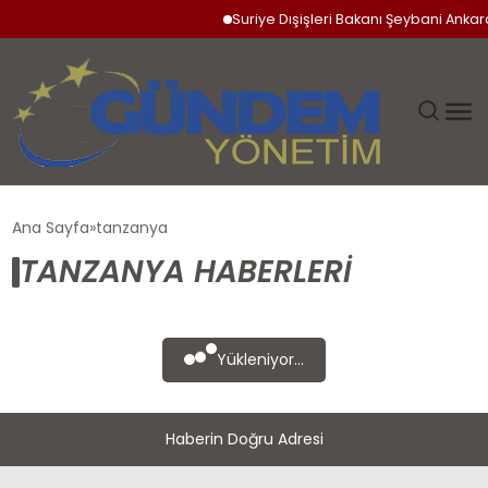
Suriye Dışişleri Bakanı Şeybani Ankara
GÜNDEM
Ana Sayfa
tanzanya
TANZANYA HABERLERI
SIYASET
DÜNYA
Yükleniyor...
EKONOMI
Haberin Doğru Adresi
SPOR