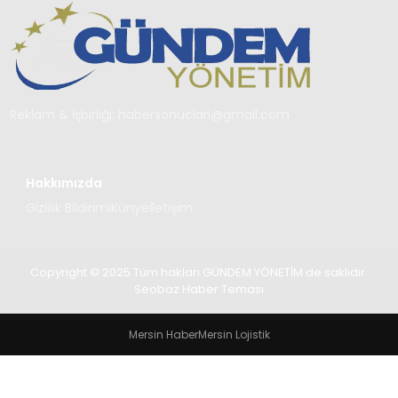
TEKNOLOJI
SAĞLIK
YAŞAM
Reklam & İşbirliği:
habersonuclari@gmail.com
Hakkımızda
Gizlilik Bildirimi
Künye
İletişim
Copyright © 2025 Tüm hakları GÜNDEM YÖNETİM de saklıdır.
Seobaz Haber Teması
Mersin Haber
Mersin Lojistik