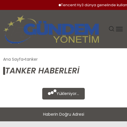
Tencent Hy3 dünya genelinde kullan
GÜNDEM
Ana Sayfa
tanker
TANKER HABERLERI
SIYASET
DÜNYA
Yükleniyor...
EKONOMI
Haberin Doğru Adresi
SPOR