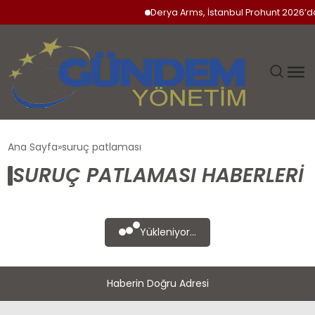
Derya Arms, İstanbul Prohunt 2026’da 
GÜNDEM
Ana Sayfa
suruç patlaması
SURUÇ PATLAMASI HABERLERI
SIYASET
DÜNYA
Yükleniyor...
EKONOMI
Haberin Doğru Adresi
SPOR