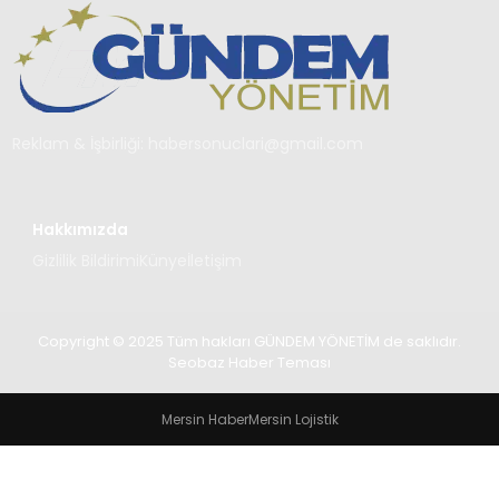
TEKNOLOJI
SAĞLIK
YAŞAM
Reklam & İşbirliği:
habersonuclari@gmail.com
Hakkımızda
Gizlilik Bildirimi
Künye
İletişim
Copyright © 2025 Tüm hakları GÜNDEM YÖNETİM de saklıdır.
Seobaz Haber Teması
Mersin Haber
Mersin Lojistik