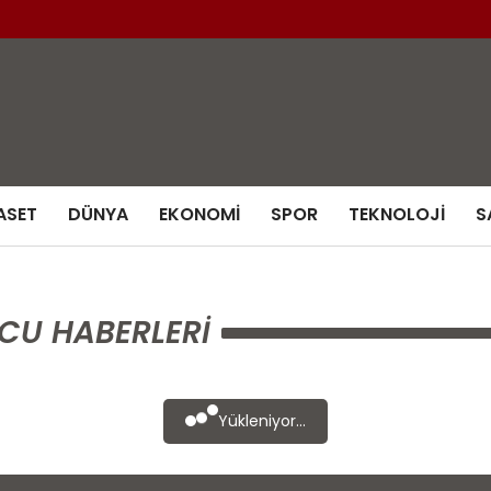
ASET
DÜNYA
EKONOMI
SPOR
TEKNOLOJI
S
CU HABERLERI
Yükleniyor...