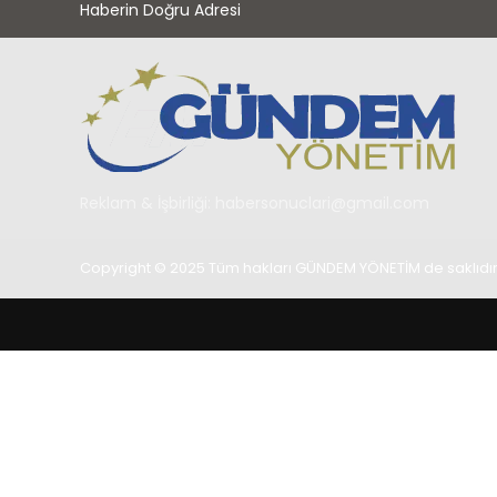
Haberin Doğru Adresi
Reklam & İşbirliği:
habersonuclari@gmail.com
Copyright © 2025 Tüm hakları GÜNDEM YÖNETİM de saklıdır