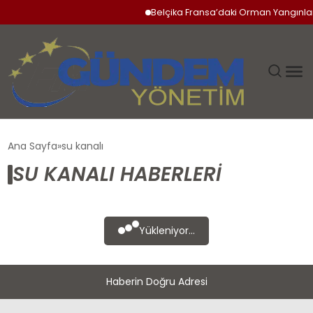
Belçika Fransa’daki Orman Yangınlar
GÜNDEM
Ana Sayfa
su kanalı
SU KANALI HABERLERI
SIYASET
DÜNYA
Yükleniyor...
EKONOMI
Haberin Doğru Adresi
SPOR