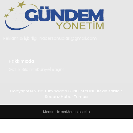
TEKNOLOJI
SAĞLIK
YAŞAM
Reklam & İşbirliği:
habersonuclari@gmail.com
Hakkımızda
Gizlilik Bildirimi
Künye
İletişim
Copyright © 2025 Tüm hakları GÜNDEM YÖNETİM de saklıdır.
Seobaz Haber Teması
Mersin Haber
Mersin Lojistik