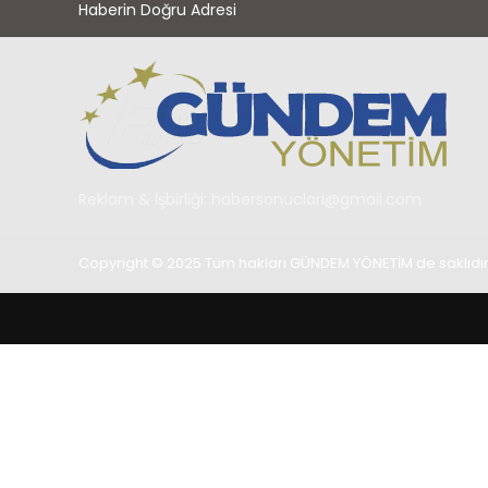
Haberin Doğru Adresi
Reklam & İşbirliği:
habersonuclari@gmail.com
Copyright © 2025 Tüm hakları GÜNDEM YÖNETİM de saklıdır